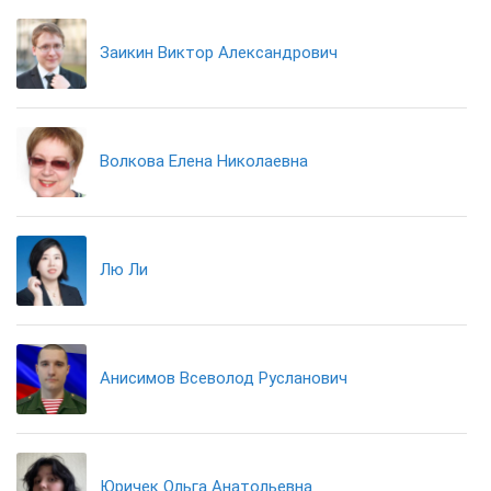
Заикин Виктор Александрович
Волкова Елена Николаевна
Лю Ли
Анисимов Всеволод Русланович
Юричек Ольга Анатольевна